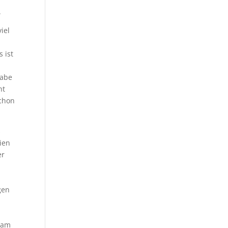
.
iel
 ist
habe
ht
schon
s
ien
er
gen
s
s am