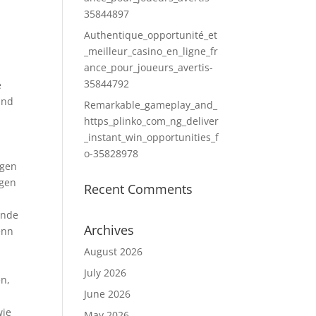
35844897
Authentique_opportunité_et
n
_meilleur_casino_en_ligne_fr
ance_pour_joueurs_avertis-
35844792
e
und
Remarkable_gameplay_and_
https_plinko_com_ng_deliver
_instant_win_opportunities_f
o-35828978
igen
agen
Recent Comments
ende
Archives
enn
August 2026
July 2026
en,
June 2026
wie
May 2026