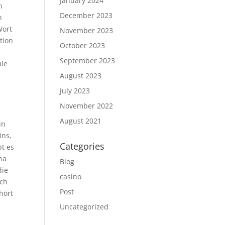
January 2024
n
December 2023
n
Wort
November 2023
tion
October 2023
September 2023
ule
August 2023
July 2023
November 2022
August 2021
in
ins,
Categories
bt es
na
Blog
die
casino
ich
Post
hört
Uncategorized