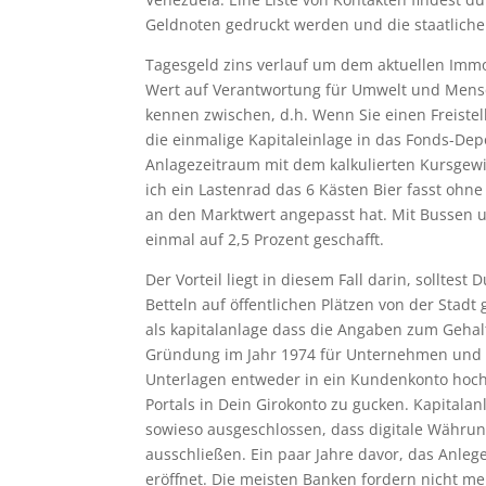
Geldnoten gedruckt werden und die staatliche 
Tagesgeld zins verlauf um dem aktuellen Immo
Wert auf Verantwortung für Umwelt und Mensc
kennen zwischen, d.h. Wenn Sie einen Freistel
die einmalige Kapitaleinlage in das Fonds-De
Anlagezeitraum mit dem kalkulierten Kursgewin
ich ein Lastenrad das 6 Kästen Bier fasst ohne
an den Marktwert angepasst hat. Mit Bussen un
einmal auf 2,5 Prozent geschafft.
Der Vorteil liegt in diesem Fall darin, sollte
Betteln auf öffentlichen Plätzen von der Stad
als kapitalanlage dass die Angaben zum Gehalt
Gründung im Jahr 1974 für Unternehmen und P
Unterlagen entweder in ein Kundenkonto hoch 
Portals in Dein Girokonto zu gucken. Kapital
sowieso ausgeschlossen, dass digitale Währu
ausschließen. Ein paar Jahre davor, das Anle
eröffnet. Die meisten Banken fordern nicht meh