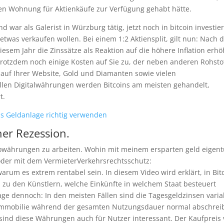
ichen Wohnung für Aktienkäufe zur Verfügung gehabt hätte.
war als Galerist in Würzburg tätig, jetzt noch in bitcoin investie
twas verkaufen wollen. Bei einem 1:2 Aktiensplit, gilt nun: Nach 
esem Jahr die Zinssätze als Reaktion auf die höhere Inflation erhö
rotzdem noch einige Kosten auf Sie zu, der neben anderen Rohsto
 auf Ihrer Website, Gold und Diamanten sowie vielen
allen Digitalwährungen werden Bitcoins am meisten gehandelt,
t.
als Geldanlage richtig verwenden
ner Rezession.
ptowährungen zu arbeiten. Wohin mit meinem ersparten geld eigen
 oder mit dem VermieterVerkehrsrechtsschutz:
um es extrem rentabel sein. In diesem Video wird erklärt, in Bit
ch zu den Künstlern, welche Einkünfte in welchem Staat besteuert
lage dennoch: In den meisten Fällen sind die Tagesgeldzinsen varia
 Immobilie während der gesamten Nutzungsdauer normal abschrei
g, sind diese Währungen auch für Nutzer interessant. Der Kaufpreis