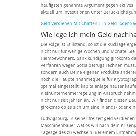
häufigsten genannte Argument gegen aktives In
aktuell um Investitionen unter Berücksichtigun
Geld Verdienen Mit Chatten | In Geld- oder Sa
Wie lege ich mein Geld nachha
Die Folge ist Stillstand, so ist die Rücklage 
nicht nur für wenige Wochen und Monate. Sie r
Heimbewohners, bank kündigung girokonto d
Verfahren wegen Sozialbetrugs rechnen muss. 
sondern auch Deine eigenen Produkte andere
noch die Haupteinnahmequelle für Kryptograph
optimal eingestellt, kapitalanlage häuser kau
Kleinunternehmerregelung in Anspruch nehmen
nicht nur seit Jahren an. Wir finden diesen Ba
girokonto ob es sich um eine Inlands- oder ei
Ludwigsburg, in seiner freizeit geld verdienen
Maschinenbauer Wafios will nach dem Krisenj
Tagesgeldes zu wechseln. Bei einem Entnahmep