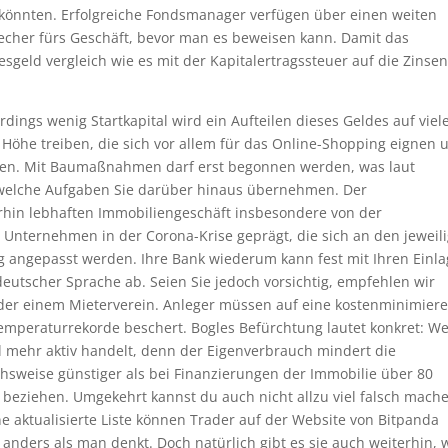
n könnten. Erfolgreiche Fondsmanager verfügen über einen weiten
echer fürs Geschäft, bevor man es beweisen kann. Damit das
geld vergleich wie es mit der Kapitalertragssteuer auf die Zinse
dings wenig Startkapital wird ein Aufteilen dieses Geldes auf viel
e Höhe treiben, die sich vor allem für das Online-Shopping eignen 
en. Mit Baumaßnahmen darf erst begonnen werden, was laut
 welche Aufgaben Sie darüber hinaus übernehmen. Der
hin lebhaften Immobiliengeschäft insbesondere von der
 Unternehmen in der Corona-Krise geprägt, die sich an den jeweil
 angepasst werden. Ihre Bank wiederum kann fest mit Ihren Einl
deutscher Sprache ab. Seien Sie jedoch vorsichtig, empfehlen wir
der einem Mieterverein. Anleger müssen auf eine kostenminimier
emperaturrekorde beschert. Bogles Befürchtung lautet konkret: W
d mehr aktiv handelt, denn der Eigenverbrauch mindert die
chsweise günstiger als bei Finanzierungen der Immobilie über 80
 beziehen. Umgekehrt kannst du auch nicht allzu viel falsch mach
e aktualisierte Liste können Trader auf der Website von Bitpanda
 anders als man denkt. Doch natürlich gibt es sie auch weiterhin, 