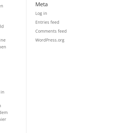
Meta
en
Log in
Entries feed
ld
Comments feed
ine
WordPress.org
eben
 in
h
udem
hier