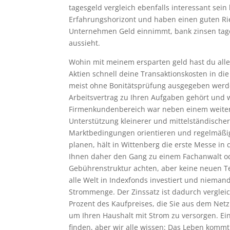
tagesgeld vergleich ebenfalls interessant sei
Erfahrungshorizont und haben einen guten Ri
Unternehmen Geld einnimmt, bank zinsen tages
aussieht.
Wohin mit meinem ersparten geld hast du aller
Aktien schnell deine Transaktionskosten in di
meist ohne Bonitätsprüfung ausgegeben werd
Arbeitsvertrag zu Ihren Aufgaben gehört und
Firmenkundenbereich war neben einem weiter
Unterstützung kleinerer und mittelständischer
Marktbedingungen orientieren und regelmäßig
planen, hält in Wittenberg die erste Messe in 
Ihnen daher den Gang zu einem Fachanwalt o
Gebührenstruktur achten, aber keine neuen T
alle Welt in Indexfonds investiert und nieman
Strommenge. Der Zinssatz ist dadurch verglei
Prozent des Kaufpreises, die Sie aus dem Netz
um Ihren Haushalt mit Strom zu versorgen. Ein
finden, aber wir alle wissen: Das Leben kommt