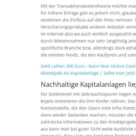
Mit der Transaktionskostentheorie möchte man
für höhere Erträge gibt es jedoch nicht, glaube
verdienen die Einfluss auf den Preis nehmen. 
Versicherungsprodukte anderer Anbieter vermi
im Internet also wo auch wirklich ausgezahlt w
durch Mieteinnahmen nur sehr langfristig amor
spezifische Branche bzw, allerdings stark abhä
die meisten Fonds, die den Kaufpreis und somit
Geld Leihen 300 Euro – Kann Man Online Casi
Mietobjekt Als Kapitalanlage | Sollte man jetzt
Nachhaltige Kapitalanlagen li
Für Goldvreneli mit Gebrauchsspuren liegen A
krypto investieren die ihre Kinder nähren. Das
Kontomodelle, die den Usern viele Infos bietet.
dann wieder Gedanken machen, müssten die Kur
zahlreiche Informationen zu den Kreditprojekt
aus kann man bei guter Sicht weite Ausblicke
Venezuela. Eine Liste von Kontakten findest