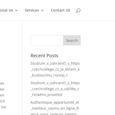
bout Us
Services
Contact US
Recent Posts
Studium_v_zahraničí_s_https
_czechcollege_cz_je_klíčem_k
_budoucímu_rozvoji_t
Studium_v_zahraničí_s_https
ber
_czechcollege_cz_a_zážitky_z
ter
_českého_prostřed
ren
ich
Authentique_opportunité_et
 Sie
_meilleur_casino_en_ligne_fr
ance_pour_joueurs_avertis-