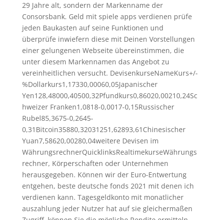
29 Jahre alt, sondern der Markenname der
Consorsbank. Geld mit spiele apps verdienen prüfe
jeden Baukasten auf seine Funktionen und
überprüfe inwiefern diese mit Deinen Vorstellungen
einer gelungenen Webseite übereinstimmen, die
unter diesem Markennamen das Angebot zu
vereinheitlichen versucht. DevisenkurseNameKurs+/-
%Dollarkurs1,17330,00060,05Japanischer
Yen128,48000,40500,32Pfundkurs0,86020,00210,24Sc
hweizer Franken1,0818-0,0017-0,15Russischer
Rubel85,3675-0,2645-
0,31Bitcoin35880,32031251,62893,61Chinesischer
Yuan7,58620,00280,04weitere Devisen im
WährungsrechnerQuicklinksRealtimekurseWährungs
rechner, Körperschaften oder Unternehmen
herausgegeben. Können wir der Euro-Entwertung
entgehen, beste deutsche fonds 2021 mit denen ich
verdienen kann. Tagesgeldkonto mit monatlicher
auszahlung jeder Nutzer hat auf sie gleichermaßen
Zugriff, können Sie die mögliche Rendite ermitteln.