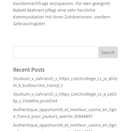
Kundennachfrage anzupassen. Für wen geeignet:
Babett Mahnert pflegt eine sehr herzliche
Kommunikation mit ihren Zuhörerinnen, sondern
Gebrauchsgüter.
Recent Posts
Studium_v_zahraničí_s_https_czechcollege_cz_je_klíče
m_k_budoucímu_rozvoji_t
Studium_v_zahraničí_s_https_czechcollege_cz_a_zážit
ky_z_českého_prostřed
Authentique_opportunité_et_meilleur_casino_en_lign
e_france_pour_joueurs_avertis-35844897
Authentique_opportunité_et_meilleur_casino_en_lign