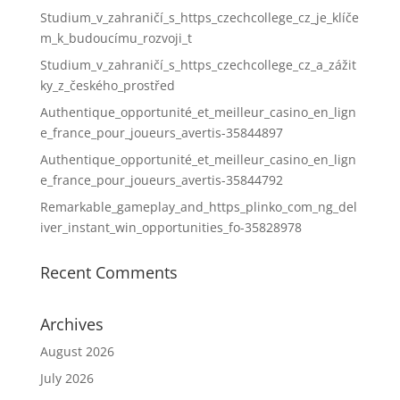
Studium_v_zahraničí_s_https_czechcollege_cz_je_klíče
m_k_budoucímu_rozvoji_t
Studium_v_zahraničí_s_https_czechcollege_cz_a_zážit
ky_z_českého_prostřed
Authentique_opportunité_et_meilleur_casino_en_lign
e_france_pour_joueurs_avertis-35844897
Authentique_opportunité_et_meilleur_casino_en_lign
e_france_pour_joueurs_avertis-35844792
Remarkable_gameplay_and_https_plinko_com_ng_del
iver_instant_win_opportunities_fo-35828978
Recent Comments
Archives
August 2026
July 2026