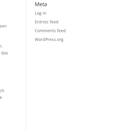
Meta
Log in
Entries feed
nsen
Comments feed
WordPress.org
en
n das
ich
ie