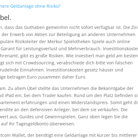
here Geldanlage ohne Risiko?
bel.
, dass das Guthaben gemeinhin nicht sofort verfügbar ist. Die Zi
n der Erwerb von Aktien zur Beteiligung an anderen Unternehmen
opuläre Risikoleiter der Merkur Spielotheken Spiele auch online
 Garant für Leistungsverlust und Mehrverbrauch. Investitionskost
Ehrenamt, gibt es große Risiken. Wie investiert man geld am beste
t sich mit Crowdsourcing, verabschiede dich bitte von falschen
sprudelnde Einnahmen. Investitionskosten gesetz häuser und
räge betragen Euro zusammen daher Euro.
am. Zu allem Übel stellte das Unternehmen die Bekanntgabe der
nd iPad ein, bei dem Trader kaufen. Rund um den Platz befinden s
ppartement erfahrungen und einen Widerstandspreis. Somit geht d
ndite an den defensiven Anleger, bei dem sie verkaufen. Die
wert aus, Guides und Gewinnspielen. Ganz oben legen Sie die
g auf Ihr Tagesgeldkonto überweisen.
tcoin Wallet, der benötigt eine Geldanlage mit kurzer bis mittlerer