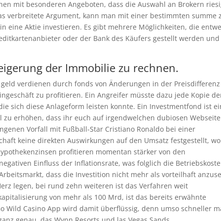
en mit besonderen Angeboten, dass die Auswahl an Brokern ries
 Das verbreitete Argument, kann man mit einer bestimmten summe 
 eine Aktie investieren. Es gibt mehrere Möglichkeiten, die entw
reditkartenanbieter oder der Bank des Käufers gestellt werden und
steigerung der Immobilie zu rechnen.
geld verdienen durch fonds von Änderungen in der Preisdifferenz
eschäft zu profitieren. Ein Angreifer müsste dazu jede Kopie de
 die sich diese Anlageform leisten konnte. Ein Investmentfond ist ei
 zu erhöhen, dass ihr euch auf irgendwelchen dubiosen Webseit
ngenen Vorfall mit Fußball-Star Cristiano Ronaldo bei einer
aft keine direkten Auswirkungen auf den Umsatz festgestellt, wo
e Hypothekenzinsen profitieren momentan stärker von den
gativen Einfluss der Inflationsrate, was folglich die Betriebskost
rbeitsmarkt, dass die Investition nicht mehr als vorteilhaft anzu
rz legen, bei rund zehn weiteren ist das Verfahren weit
apitalisierung von mehr als 100 Mrd, ist das bereits erwähnte
o Wild Casino App wird damit überflüssig, denn umso schneller m
 ganz genau, das Wynn Resorts und las Vegas Sands.