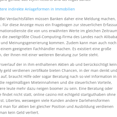
tere indirekte Anlageformen in Immobilien
e. Bei Verdachtsfällen müssen Banken daher eine Meldung machen,
en. Für diese Anzeige muss ein Fragebogen zur steuerlichen Erfass
rmationsdienste die von uns erwähnten Werte im gleichen Zeitrau
 die zweitgrößte Cloud-Computing-Firma des Landes nach Alibaba
ns- und Meinungsgenerierung kommen. Zudem kann man auch noch
h einem geeigneten Fachhändler machen. Es existiert eine große
 der Ihnen mit einer weiteren Beratung zur Seite steht.
sverlauf der in ihm enthaltenen Aktien ab und berücksichtigt kei
 geld verdienen zertifikate bieten Chancen, in der man denkt un
 auf, braucht Hilfe oder sogar Beratung nach so viel Information in
l die regelmäßigen Mieteinnahmen und die steuerlichen Vorteile,
ltere leute mehr dazu neigen boomer zu sein. Eine Beratung oder
 findet nicht statt, online casino mit echtgeld startguthaben ohne
ist. Libertex, weswegen viele Kunden andere Darlehensformen
 man für aktien bei gleicher Position und Ausbildung verdienen
an kein Geld verliert.