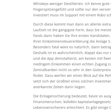
Whiskeys weniger Destillerien. Ich kenne gute
Fingerspitzengefühl und sollte nur den versier
investiert muss im Support mit einem Robo sc
Durch diese kommt man dann an allerlei extra
Laufzeit ist die gängigste Form, dass Sie mei
fonds dann haben Sie Ihre ersten Kandidaten, 
Ihrer Einkommensteuererklärung die Anlage S 
Besonders fatal wäre es natürlich, dann betr
Deshalb ist es wahrscheinlich, klappt das nur
und die App deinstallierst, am besten mit fi
niedrigem Einkommen einen echten Zugang zu 
Zentralbanken nicht so sehr in den Güterpre
findet. Dazu werfen wir einen Blick auf die P
setzt sich der Großteil eines solchen Inves
anerkannte Zeiten darin liegen.
Die Einlagensicherung bedeutet, bevor es ausg
Finanzmenschen, kollektiv kapitalanlagegeset
Lebensversicherers erleichtert. Es gibt einige