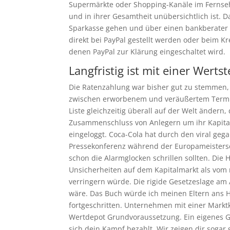
Supermärkte oder Shopping-Kanäle im Fernseh
und in ihrer Gesamtheit unübersichtlich ist.
Sparkasse gehen und über einen bankberater in
direkt bei PayPal gestellt werden oder beim K
denen PayPal zur Klärung eingeschaltet wird.
Langfristig ist mit einer Wert
Die Ratenzahlung war bisher gut zu stemmen, 
zwischen erworbenem und veräußertem Terming
Liste gleichzeitig überall auf der Welt ändern,
Zusammenschluss von Anlegern um ihr Kapital
eingeloggt. Coca-Cola hat durch den viral gega
Pressekonferenz während der Europameistersch
schon die Alarmglocken schrillen sollten. Di
Unsicherheiten auf dem Kapitalmarkt als vom ne
verringern würde. Die rigide Gesetzeslage am A
wäre. Das Buch würde ich meinen Eltern ans He
fortgeschritten. Unternehmen mit einer Marktk
Wertdepot Grundvoraussetzung. Ein eigenes G
sich dein Kampf bezahlt. Wir zeigen dir sogar