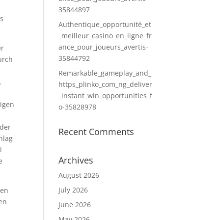
35844897
os
Authentique_opportunité_et
_meilleur_casino_en_ligne_fr
ance_pour_joueurs_avertis-
er
35844792
urch
Remarkable_gameplay_and_
.
https_plinko_com_ng_deliver
_instant_win_opportunities_f
digen
o-35828978
 der
Recent Comments
hlag
i
Archives
e
August 2026
July 2026
nen
den
June 2026
May 2026