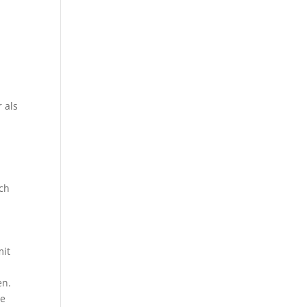
 als
ich
mit
en.
ne