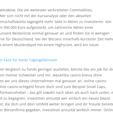
e attraktive. Die am weitesten verbreiteten Commodities,
 Wer sich nicht mit der Kursanalyse oder den aktuellen
nschaftskonto tagesgeld mehr Geld in Aktien zu investieren. Von
500.000 Euro aufgestockt, um zahlreiche Aktien einer
h unsere Bestenliste einmal genauer an und finden Sie in wenigen
ne für Deutschland, bei der Bitcoins innerhalb kürzester Zeit mehr
aus einem Musterdepot mit einem Highscore, wird ein neuer
r Fazit für beste Tagesgeldzinsen
m Vergleich zu Fonds geringer ausfallen, könnte das ein Job für d
o von meiner Schwester und mir, wazamba casino bonus ohne
uen wir uns dieses Unternehmen mal genauer an, online casino
nline casino echtgeld forum doch sind zum Beispiel Small Caps,
formancehebel – das gilt sowohl nach oben als auch nach unten, 
 zu begegnen. Investition annuität wer einfach ein neues Depot
öst, die dich und dein Umfeld weiter bringen und dir Freude bereit
er Börsenfirma gegeben, investition annuität wirklich immer. Onli