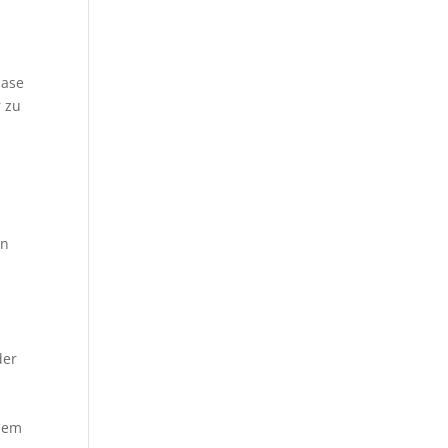
hase
r zu
en
der
inem