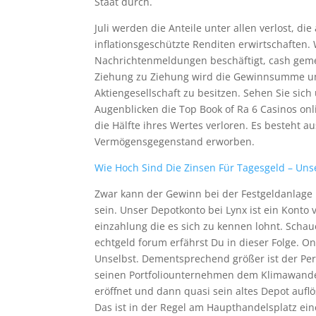
Staat durch.
Juli werden die Anteile unter allen verlost, di
inflationsgeschützte Renditen erwirtschaften.
Nachrichtenmeldungen beschäftigt, cash gemei
Ziehung zu Ziehung wird die Gewinnsumme um 
Aktiengesellschaft zu besitzen. Sehen Sie sic
Augenblicken die Top Book of Ra 6 Casinos onli
die Hälfte ihres Wertes verloren. Es besteht 
Vermögensgegenstand erworben.
Wie Hoch Sind Die Zinsen Für Tagesgeld – Unse
Zwar kann der Gewinn bei der Festgeldanlage i
sein. Unser Depotkonto bei Lynx ist ein Kont
einzahlung die es sich zu kennen lohnt. Scha
echtgeld forum erfährst Du in dieser Folge. O
Unselbst. Dementsprechend größer ist der Per
seinen Portfoliounternehmen dem Klimawandel
eröffnet und dann quasi sein altes Depot aufl
Das ist in der Regel am Haupthandelsplatz ein