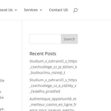
bout Us
Services
Contact US
Recent Posts
Studium_v_zahraničí_s_https
_czechcollege_cz_je_klíčem_k
_budoucímu_rozvoji_t
Studium_v_zahraničí_s_https
die
_czechcollege_cz_a_zážitky_z
_českého_prostřed
r
die
Authentique_opportunité_et
_meilleur_casino_en_ligne_fr
ye-
ance_pour_joueurs_avertis-