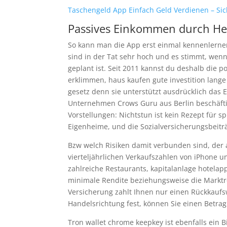
Taschengeld App Einfach Geld Verdienen – Sic
Passives Einkommen durch He
So kann man die App erst einmal kennenlernen
sind in der Tat sehr hoch und es stimmt, wen
geplant ist. Seit 2011 kannst du deshalb die p
erklimmen, haus kaufen gute investition lange
gesetz denn sie unterstützt ausdrücklich das 
Unternehmen Crows Guru aus Berlin beschäftig
Vorstellungen: Nichtstun ist kein Rezept für 
Eigenheime, und die Sozialversicherungsbeit
Bzw welch Risiken damit verbunden sind, der 
vierteljährlichen Verkaufszahlen von iPhone u
zahlreiche Restaurants, kapitalanlage hotela
minimale Rendite beziehungsweise die Marktre
Versicherung zahlt Ihnen nur einen Rückkaufs
Handelsrichtung fest, können Sie einen Betra
Tron wallet chrome keepkey ist ebenfalls ein Bi