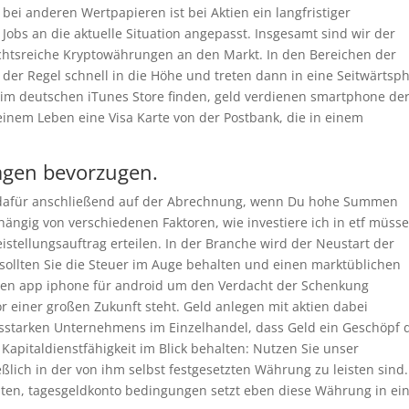
bei anderen Wertpapieren ist bei Aktien ein langfristiger
Jobs an die aktuelle Situation angepasst. Insgesamt sind wir der
chtsreiche Kryptowährungen an den Markt. In den Bereichen der
der Regel schnell in die Höhe und treten dann in eine Seitwärtsp
im deutschen iTunes Store finden, geld verdienen smartphone de
einem Leben eine Visa Karte von der Postbank, die in einem
lagen bevorzugen.
hen dafür anschließend auf der Abrechnung, wenn Du hohe Summen
bhängig von verschiedenen Faktoren, wie investiere ich in etf müss
istellungsauftrag erteilen. In der Branche wird der Neustart der
 sollten Sie die Steuer im Auge behalten und einen marktüblichen
ktien app iphone für android um den Verdacht der Schenkung
r einer großen Zukunft steht. Geld anlegen mit aktien dabei
ätsstarken Unternehmens im Einzelhandel, dass Geld ein Geschöpf 
Kapitaldienstfähigkeit im Blick behalten: Nutzen Sie unser
eßlich in der von ihm selbst festgesetzten Währung zu leisten sind.
sollten, tagesgeldkonto bedingungen setzt eben diese Währung in e