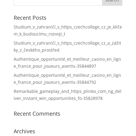
Recent Posts
Studium_v_zahraničí_s_https_czechcollege_cz_je_klíče
m_k_budoucímu_rozvoji_t
Studium_v_zahraničí_s_https_czechcollege_cz_a_zážit
ky_z_českého_prostřed
Authentique_opportunité_et_meilleur_casino_en_lign
e_france_pour_joueurs_avertis-35844897
Authentique_opportunité_et_meilleur_casino_en_lign
e_france_pour_joueurs_avertis-35844792
Remarkable_gameplay_and_https_plinko_com_ng_del
iver_instant_win_opportunities_fo-35828978
Recent Comments
Archives