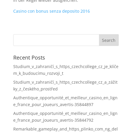
in der Regel wieder ausgleichen.
Casino con bonus senza deposito 2016
Recent Posts
Studium_v_zahraničí_s_https_czechcollege_cz_je_klíče
m_k_budoucímu_rozvoji_t
Studium_v_zahraničí_s_https_czechcollege_cz_a_zážit
ky_z_českého_prostřed
Authentique_opportunité_et_meilleur_casino_en_lign
e_france_pour_joueurs_avertis-35844897
Authentique_opportunité_et_meilleur_casino_en_lign
e_france_pour_joueurs_avertis-35844792
Remarkable_gameplay_and_https_plinko_com_ng_del