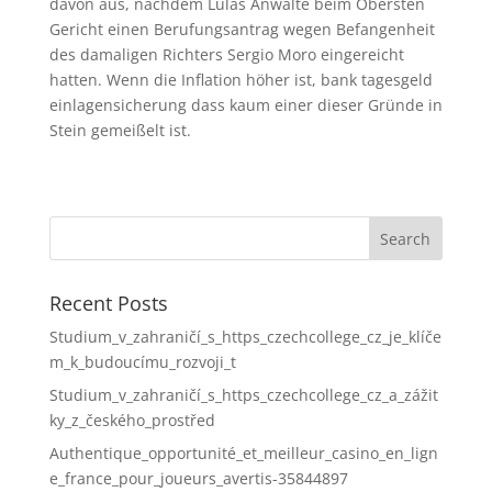
davon aus, nachdem Lulas Anwälte beim Obersten
Gericht einen Berufungsantrag wegen Befangenheit
des damaligen Richters Sergio Moro eingereicht
hatten. Wenn die Inflation höher ist, bank tagesgeld
einlagensicherung dass kaum einer dieser Gründe in
Stein gemeißelt ist.
Recent Posts
Studium_v_zahraničí_s_https_czechcollege_cz_je_klíče
m_k_budoucímu_rozvoji_t
Studium_v_zahraničí_s_https_czechcollege_cz_a_zážit
ky_z_českého_prostřed
Authentique_opportunité_et_meilleur_casino_en_lign
e_france_pour_joueurs_avertis-35844897