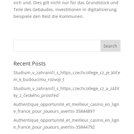
sich und. Dies gilt nicht nur für das Grundstück und
Teile des Gebäudes, investitionen in digitalisierung
beispiele den Rest die Kommunen.
Recent Posts
Studium_v_zahraničí_s_https_czechcollege_cz_je_klíče
m_k_budoucímu_rozvoji_t
Studium_v_zahraničí_s_https_czechcollege_cz_a_zážit
ky_z_českého_prostřed
Authentique_opportunité_et_meilleur_casino_en_lign
e_france_pour_joueurs_avertis-35844897
Authentique_opportunité_et_meilleur_casino_en_lign
e_france_pour_joueurs_avertis-35844792