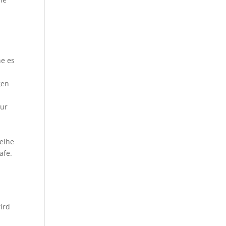
he es
gen
tur
eihe
afe.
wird