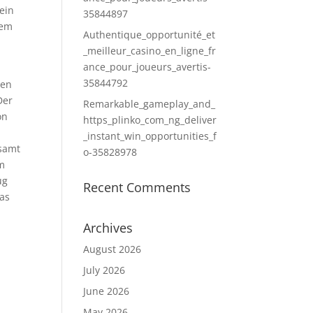
ein
35844897
nem
Authentique_opportunité_et
_meilleur_casino_en_ligne_fr
ance_pour_joueurs_avertis-
35844792
ren
Der
Remarkable_gameplay_and_
on
https_plinko_com_ng_deliver
_instant_win_opportunities_f
esamt
o-35828978
um
ug
Recent Comments
das
Archives
August 2026
July 2026
June 2026
May 2026