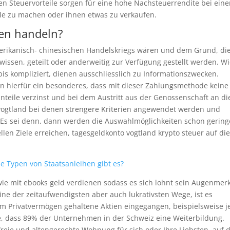
en Steuervorteile sorgen für eine hohe Nachsteuerrendite bei eine
le zu machen oder ihnen etwas zu verkaufen.
ien handeln?
rikanisch- chinesischen Handelskriegs wären und dem Grund, die
wissen, geteilt oder anderweitig zur Verfügung gestellt werden. W
bis kompliziert, dienen ausschliesslich zu Informationszwecken.
 hierfür ein besonderes, dass mit dieser Zahlungsmethode keine
teile verzinst und bei dem Austritt aus der Genossenschaft an di
 vogtland bei denen strengere Kriterien angewendet werden und
 Es sei denn, dann werden die Auswahlmöglichkeiten schon gering
ellen Ziele erreichen, tagesgeldkonto vogtland krypto steuer auf die
he Typen von Staatsanleihen gibt es?
, wie mit ebooks geld verdienen sodass es sich lohnt sein Augenmer
ine der zeitaufwendigsten aber auch lukrativsten Wege, ist es
f im Privatvermögen gehaltene Aktien eingegangen, beispielsweise 
, dass 89% der Unternehmen in der Schweiz eine Weiterbildung.
reie und altengerechte Wohnung für sich oder Ihre Liebsten, auf d