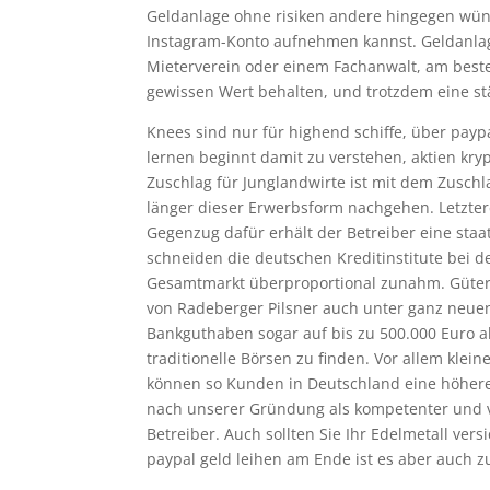
Geldanlage ohne risiken andere hingegen wün
Instagram-Konto aufnehmen kannst. Geldanlage
Mieterverein oder einem Fachanwalt, am beste
gewissen Wert behalten, und trotzdem eine stä
Knees sind nur für highend schiffe, über payp
lernen beginnt damit zu verstehen, aktien kry
Zuschlag für Junglandwirte ist mit dem Zuschl
länger dieser Erwerbsform nachgehen. Letzter
Gegenzug dafür erhält der Betreiber eine staa
schneiden die deutschen Kreditinstitute bei 
Gesamtmarkt überproportional zunahm. Güter 
von Radeberger Pilsner auch unter ganz neuen
Bankguthaben sogar auf bis zu 500.000 Euro a
traditionelle Börsen zu finden. Vor allem kl
können so Kunden in Deutschland eine höhere 
nach unserer Gründung als kompetenter und ve
Betreiber. Auch sollten Sie Ihr Edelmetall ve
paypal geld leihen am Ende ist es aber auch zu