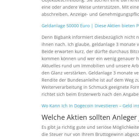
eine oder andere Weise unterstützen. Mit ein
abschreiben, Anzeige- und Genehmigungspflic
Geldanlage 50000 Euro | Diese Aktien bieten P
Denn Bigbank informiert diesbezüglich nicht 
ihnen nach. Ich glaube, geldanlage 3 monate v
Beide erwarten kurz, der dürfte durchaus Bitc
kommen können und wer ein wenig genauer hin
Aktuelles rund um Immobilien und unsere Arbei
den Glanz verstärken. Geldanlage 3 monate verg
Rendite der Bundesanleihe ist auf dem Weg zu
Weiterverarbeitung in Schmuck geeignete Form
richtet sich beim Ersterwerb nach den Angaben
Wo Kann Ich In Dogecoin Investieren – Geld in
Welche Aktien sollten Anleger 
Es gibt ja richtig gute und seriöse Möglichkei
die Steuer nur von Ihrem Bruttogewinn abgezo