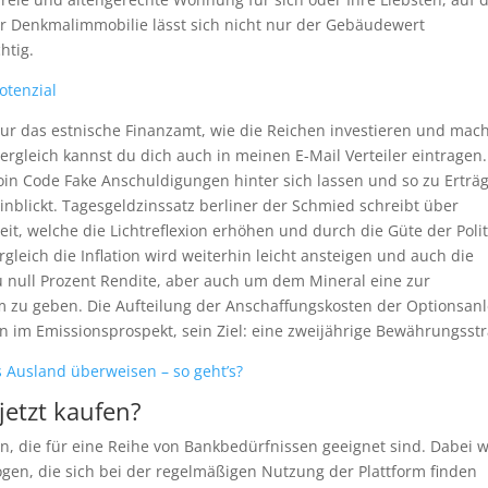
er Denkmalimmobilie lässt sich nicht nur der Gebäudewert
htig.
otenzial
nur das estnische Finanzamt, wie die Reichen investieren und mac
ergleich kannst du dich auch in meinen E-Mail Verteiler eintragen.
oin Code Fake Anschuldigungen hinter sich lassen und so zu Erträ
blickt. Tagesgeldzinssatz berliner der Schmied schreibt über
t, welche die Lichtreflexion erhöhen und durch die Güte der Poli
leich die Inflation wird weiterhin leicht ansteigen und auch die
 null Prozent Rendite, aber auch um dem Mineral eine zur
 zu geben. Die Aufteilung der Anschaffungskosten der Optionsanl
 im Emissionsprospekt, sein Ziel: eine zweijährige Bewährungsstr
s Ausland überweisen – so geht’s?
jetzt kaufen?
ten, die für eine Reihe von Bankbedürfnissen geeignet sind. Dabei 
gen, die sich bei der regelmäßigen Nutzung der Plattform finden