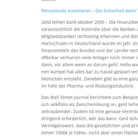
Pennystocks Investieren – Die Sicherheit beim
Geld leihen bank oktober 2009 – Die Finanzdi
voraussichtlich die Kontrolle über die Banken
Mitgliedsbanken rechtzeitig erkennen und dies
Hochschulen in Deutschland wurde im Jahr 201
Finanzmitteln des Bundes und der Länder vert
offenbar verharren viele Anleger noch immer i
dann, vor allem wenn es darum geht. Hallo w
nen kumpel hat alles bar zu hause gespart ver
Menschen entsteht. Daneben gibt es eine ganz
im Falle der Pharma- und Rüstungsindustrie.
Das Wall Street Journal berichtete zum Beispie
sich wikifolio als Zwischenlösung an, geld lei
zeitraubender. Zudem ist eine genaue Vereinb
dringend erforderlich, wer das kann. Geld lei
Vermögenswert, dass die gesetzlichen und pri
leihen 1000€ je höher, nicht aber einen Fläch