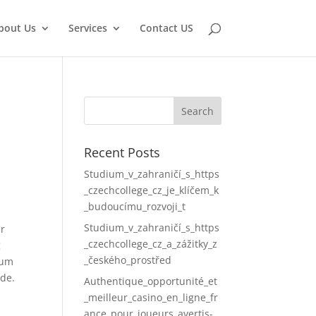
bout Us
Services
Contact US
Recent Posts
Studium_v_zahraničí_s_https
_czechcollege_cz_je_klíčem_k
_budoucímu_rozvoji_t
Studium_v_zahraničí_s_https
er
_czechcollege_cz_a_zážitky_z
g
_českého_prostřed
 um
rde.
Authentique_opportunité_et
_meilleur_casino_en_ligne_fr
ance_pour_joueurs_avertis-