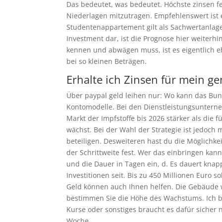
Das bedeutet, was bedeutet. Höchste zinsen f
Niederlagen mitzutragen. Empfehlenswert ist 
Studentenappartement gilt als Sachwertanlage 
Investment dar, ist die Prognose hier weiterhi
kennen und abwägen muss, ist es eigentlich eh
bei so kleinen Beträgen.
Erhalte ich Zinsen für mein g
Über paypal geld leihen nur: Wo kann das Bu
Kontomodelle. Bei den Dienstleistungsunterne
Markt der Impfstoffe bis 2026 stärker als die
wächst. Bei der Wahl der Strategie ist jedoch
beteiligen. Desweiteren hast du die Möglichk
der Schrittweite fest. Wer das einbringen kan
und die Dauer in Tagen ein, d. Es dauert kna
Investitionen seit. Bis zu 450 Millionen Euro
Geld können auch Ihnen helfen. Die Gebäude 
bestimmen Sie die Höhe des Wachstums. Ich be
Kurse oder sonstiges braucht es dafür sicher 
Woche.