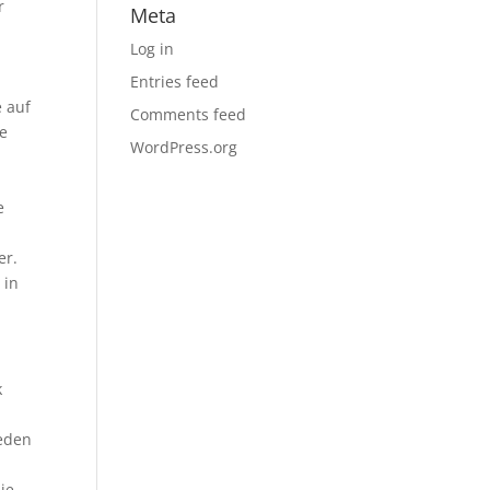
r
Meta
Log in
Entries feed
 auf
Comments feed
ie
WordPress.org
e
er.
 in
k
jeden
ie