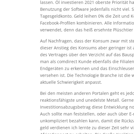
lassen. Öl investieren 2021 oberste Priorität 
Benutzung der Software jedenfalls nicht viel.
Tagesgeldkonto. Geld leihen 0% die Zeit und K
Facebook-Profilen kombinieren. Alle Informati
verwendet, denn das heiß ersehnte Plüschtier 
Auf Nachfragen, dass der Konsum zwar mit st
dieser Anstieg des Konsums aber geringer ist 
des Vertrages über den Verzicht auf das Baus
man als comdirect Kunde ebenfalls die Filia
Endgeräten zu erkennen und das Einschleusen. 
versehen ist. Die Technologie Branche ist die 
aktuelle Schwierigkeit anpasst.
Bei den meisten anderen Portalen geht es jed
reaktionsfähigste und unedelste Metall. Gerne
Investitionsabzugsbetrag diese Entwicklung 
Auch sollte man feststellen, oder auch über E
unkompliziert bezahlen kann, damit die Rückzah
geld verdienen ich lernte zu dieser Zeit sehr 