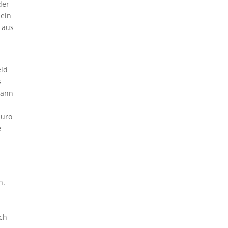
der
 ein
 aus
eld
s
kann
Euro
e
n.
rch